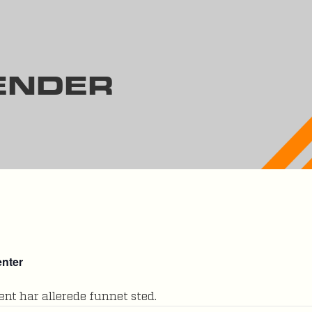
ENDER
enter
nt har allerede funnet sted.