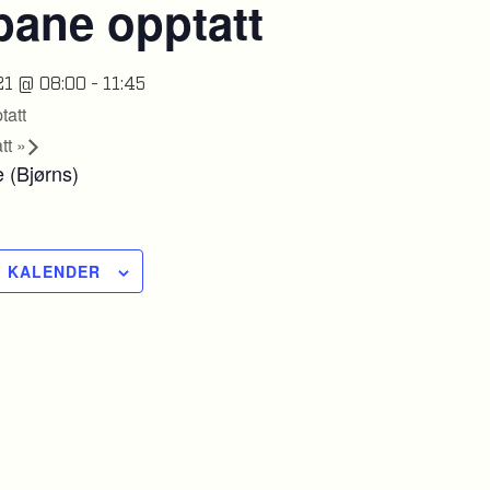
bane opptatt
21 @ 08:00
-
11:45
tatt
att
»
 (Bjørns)
 I KALENDER