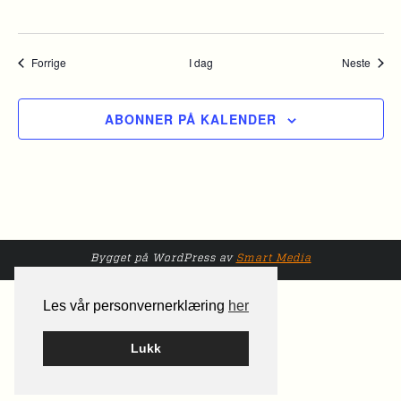
Arrangementer
Arran
Forrige
I dag
Neste
ABONNER PÅ KALENDER
Bygget på WordPress av
Smart Media
Les vår personvernerklæring
her
Lukk