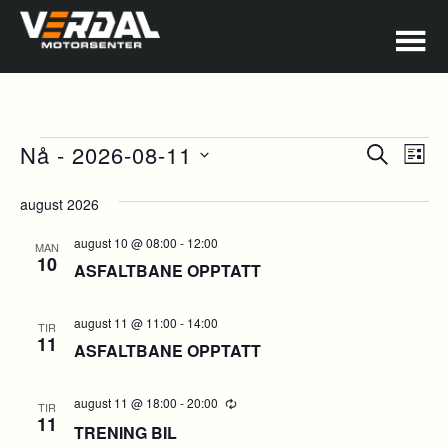
ARRANGEMENT
A
AR
Nå
 - 
2026-08-11
SØK
LIST
V
Velg
SE
N
august 2026
dato.
AN
august 10 @ 08:00
-
12:00
MAN
VIE
10
ASFALTBANE OPPTATT
NAV
august 11 @ 11:00
-
14:00
TIR
11
ASFALTBANE OPPTATT
august 11 @ 18:00
-
20:00
Recurring
TIR
11
TRENING BIL