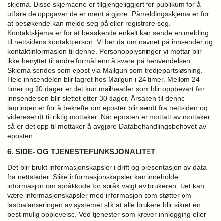
skjema. Disse skjemaene er tilgjengeliggjort for publikum for å
utføre de oppgaver de er ment å gjøre.
Påmeldingsskjema er for
at besøkende kan melde seg på eller registrere seg.
Kontaktskjema er for at besøkende enkelt kan sende en melding
til nettsidens kontaktperson.
Vi ber da om navnet på innsender og
kontaktinformasjon til denne. Personopplysninger vi mottar blir
ikke benyttet til andre formål enn å svare på henvendelsen.
Skjema sendes som epost via Mailgun som tredjepartsløsning.
Hele innsendelen blir lagret hos Mailgun i 24 timer. Mellom 24
timer og 30 dager er det kun mailheader som blir oppbevart før
innsendelsen blir slettet etter 30 dager. Årsaken til denne
lagringen er for å bekrefte om eposter blir sendt fra nettsiden og
videresendt til riktig mottaker.
Når eposten er mottatt av mottaker
så er det opp til mottaker å avgjøre Databehandlingsbehovet av
eposten.
6. SIDE- OG TJENESTEFUNKSJONALITET
Det blir brukt informasjonskapsler i drift og presentasjon av data
fra nettsteder. Slike informasjonskapsler kan inneholde
informasjon om språkkode for språk valgt av brukeren. Det kan
være informasjonskapsler med informasjon som støtter om
lastbalanseringen av systemet slik at alle brukere blir sikret en
best mulig opplevelse. Ved tjenester som krever innlogging eller