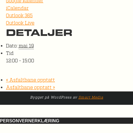
Google kalender
iCalendar
Outlook 365
Outlook Live
DETALJER
Dato:
mai 19
Tid
12:00 - 15:00
«
Asfaltbane opptatt
Asfaltbane opptatt
»
Bygget på WordPress av
Smart Media
PERSONVERNERKLÆRING