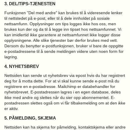
3. DEL/TIPS-TJENESTEN
Funksjonen "Del med andre" kan brukes til å videresende lenker
til nettstedet på e-post, eller til å dele innholdet på sosiale
nettsamfunn. Opplysninger om tips logges ikke hos oss, men
brukes kun der og da til å legge inn tipset hos nettsamfunnet. Vi
kan imidlertid ikke garantere at nettsamfunnet ikke logger disse
opplysningene. Alle slike tjenester bør derfor brukes med vett.
Dersom du benytter e-postfunksjonen, bruker vi bare de oppgitte
e-postadressene til å sende meldingen videre uten noen form for
lagring.
4. NYHETSBREV
Nettsiden kan sende ut nyhetsbrev via epost hvis du har registrert
deg for å motta dette. For at vi skal kunne sende e-post må du
registrere en e-postadresse. Mailchimp er databehandler for
nyhetsbrevet. E-postadressen lagres i en egen database, deles
ikke med andre og slettes når du sier opp abonnementet. E-
postadressen slettes også om vi får tilbakemelding om at den ikke
er aktiv.
5. PÅMELDING, SKJEMA
Nettsiden kan ha skjema for påmelding, kontaktskjema eller andre