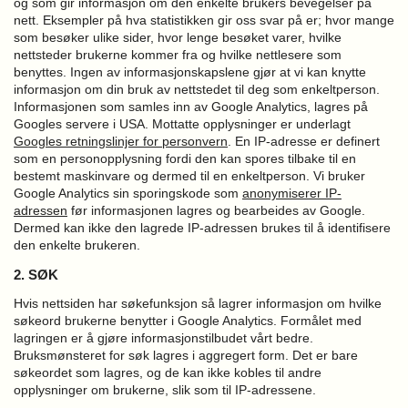
og som gir informasjon om den enkelte brukers bevegelser på
nett. Eksempler på hva statistikken gir oss svar på er; hvor mange
som besøker ulike sider, hvor lenge besøket varer, hvilke
nettsteder brukerne kommer fra og hvilke nettlesere som
benyttes. Ingen av informasjonskapslene gjør at vi kan knytte
informasjon om din bruk av nettstedet til deg som enkeltperson.
Informasjonen som samles inn av Google Analytics, lagres på
Googles servere i USA. Mottatte opplysninger er underlagt
Googles retningslinjer for personvern
.
En IP-adresse er definert
som en personopplysning fordi den kan spores tilbake til en
bestemt maskinvare og dermed til en enkeltperson. Vi bruker
Google Analytics sin sporingskode som
anonymiserer IP-
adressen
før informasjonen lagres og bearbeides av Google.
Dermed kan ikke den lagrede IP-adressen brukes til å identifisere
den enkelte brukeren.
2. SØK
Hvis nettsiden har søkefunksjon så lagrer informasjon om hvilke
søkeord brukerne benytter i Google Analytics. Formålet med
lagringen er å gjøre informasjonstilbudet vårt bedre.
Bruksmønsteret for søk lagres i aggregert form. Det er bare
søkeordet som lagres, og de kan ikke kobles til andre
opplysninger om brukerne, slik som til IP-adressene.